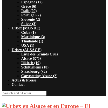
Espagne (17)
Grèce (6)
Italie (29)
Portugal (7)
Slovénie (2)
Suisse (3)
Urbex (MONDE)
Cuba (1)
Martinique (3)
Thaïlande (1)
USA (1)
Urbex (ALSACE)
Liste des Grands Crus
Alsace 67/68
Illkirch (19)
Schiltigheim (18)
Strasbourg (32)
Carspotting Alsace (2)
Actus & Presse
Contact