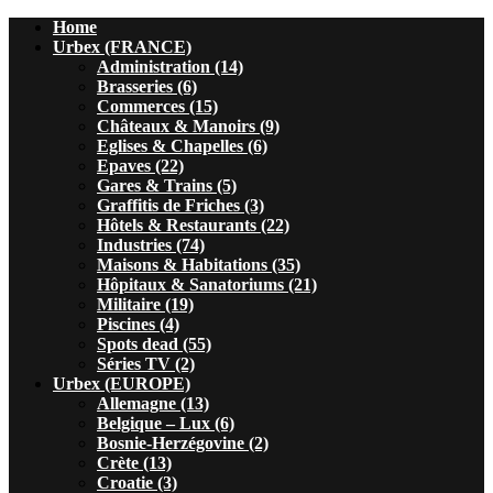
Home
Urbex (FRANCE)
Administration (14)
Brasseries (6)
Commerces (15)
Châteaux & Manoirs (9)
Eglises & Chapelles (6)
Epaves (22)
Gares & Trains (5)
Graffitis de Friches (3)
Hôtels & Restaurants (22)
Industries (74)
Maisons & Habitations (35)
Hôpitaux & Sanatoriums (21)
Militaire (19)
Piscines (4)
Spots dead (55)
Séries TV (2)
Urbex (EUROPE)
Allemagne (13)
Belgique – Lux (6)
Bosnie-Herzégovine (2)
Crète (13)
Croatie (3)