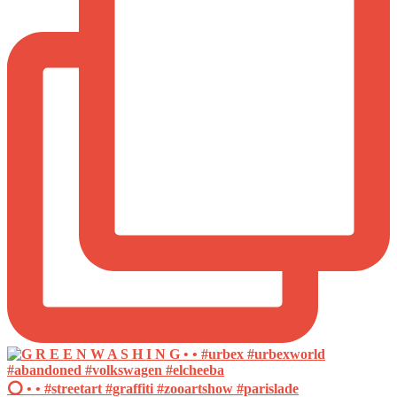
⭕️ • • #streetart #graffiti #zooartshow #parislade