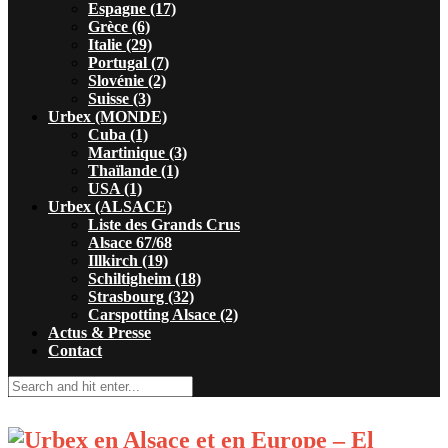
Espagne (17)
Grèce (6)
Italie (29)
Portugal (7)
Slovénie (2)
Suisse (3)
Urbex (MONDE)
Cuba (1)
Martinique (3)
Thaïlande (1)
USA (1)
Urbex (ALSACE)
Liste des Grands Crus
Alsace 67/68
Illkirch (19)
Schiltigheim (18)
Strasbourg (32)
Carspotting Alsace (2)
Actus & Presse
Contact