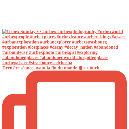
Dernière séance avant la fin du monde 🍿 • • #urb