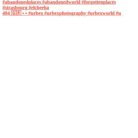
404 🇬🇷 • • #urbex #urbexphotography #urbexworld #u