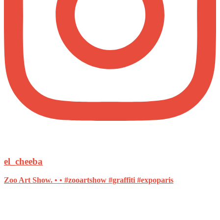
el_cheeba
Zoo Art Show. • • #zooartshow #graffiti #expoparis