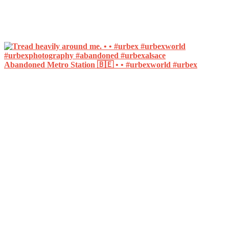
Abandoned Metro Station 🇧🇪 • • #urbexworld #urbex