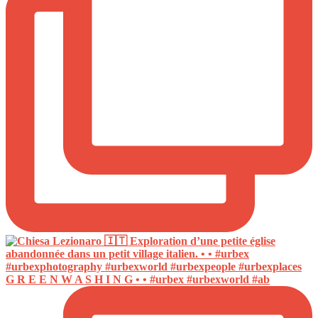
G R E E N W A S H I N G • • #urbex #urbexworld #ab