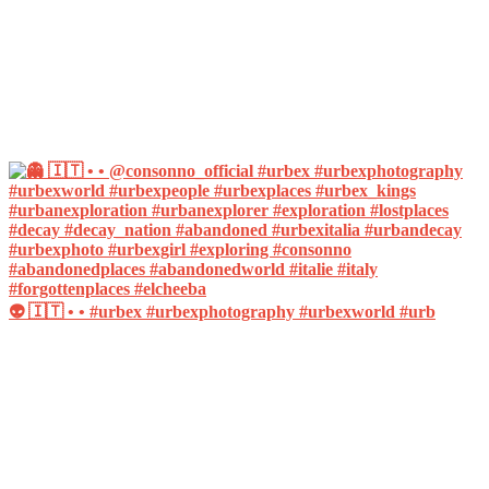
👽 🇮🇹 • • #urbex #urbexphotography #urbexworld #urb