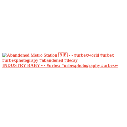
INDUSTRY BABY • • #urbex #urbexphotography #urbexw