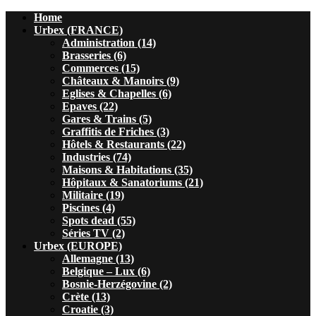
Home
Urbex (FRANCE)
Administration (14)
Brasseries (6)
Commerces (15)
Châteaux & Manoirs (9)
Eglises & Chapelles (6)
Epaves (22)
Gares & Trains (5)
Graffitis de Friches (3)
Hôtels & Restaurants (22)
Industries (74)
Maisons & Habitations (35)
Hôpitaux & Sanatoriums (21)
Militaire (19)
Piscines (4)
Spots dead (55)
Séries TV (2)
Urbex (EUROPE)
Allemagne (13)
Belgique – Lux (6)
Bosnie-Herzégovine (2)
Crète (13)
Croatie (3)