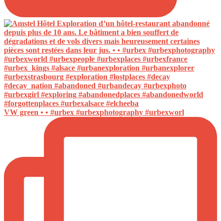
VW green • • #urbex #urbexphotography #urbexworl