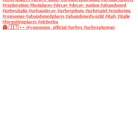
👻 🇮🇹 • • @consonno_official #urbex #urbexphotogr