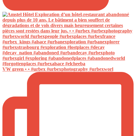
VW green • • #urbex #urbexphotography #urbexworl