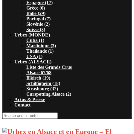
Espagne (17)
Grèce (6)
Italie (29)
Portugal (7)
Slovénie (2)
Suisse (3)
Urbex (MONDE)
Cuba (1)
Martinique (3)
Thaïlande (1)
USA (1)
Urbex (ALSACE)
Liste des Grands Crus
Alsace 67/68
Illkirch (19)
Schiltigheim (18)
Strasbourg (32)
Carspotting Alsace (2)
Actus & Presse
Contact