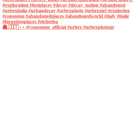
👻 🇮🇹 • • @consonno_official #urbex #urbexphotogr