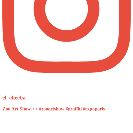
el_cheeba
Zoo Art Show. • • #zooartshow #graffiti #expoparis