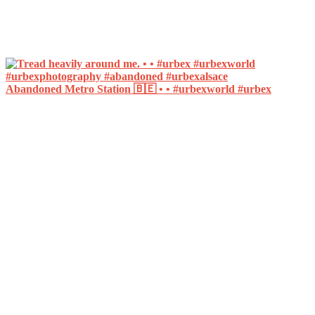
Abandoned Metro Station 🇧🇪 • • #urbexworld #urbex