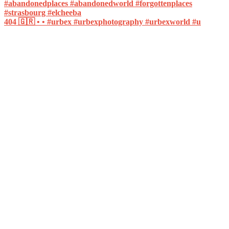
404 🇬🇷 • • #urbex #urbexphotography #urbexworld #u