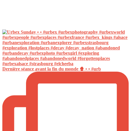
Dernière séance avant la fin du monde 🍿 • • #urb