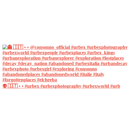
👽 🇮🇹 • • #urbex #urbexphotography #urbexworld #urb