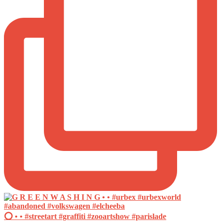
⭕️ • • #streetart #graffiti #zooartshow #parislade