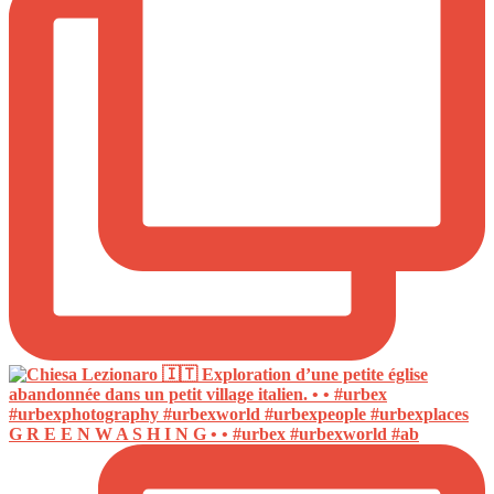
G R E E N W A S H I N G • • #urbex #urbexworld #ab