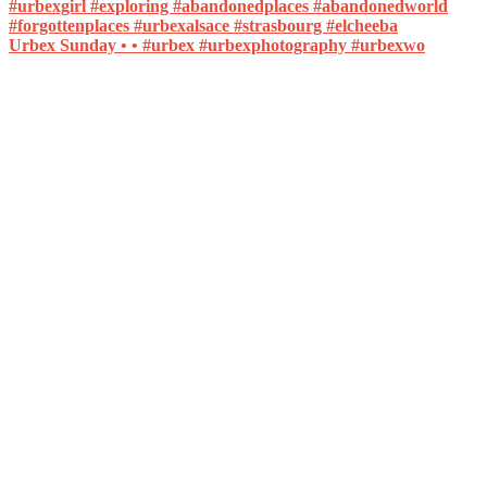
Urbex Sunday • • #urbex #urbexphotography #urbexwo