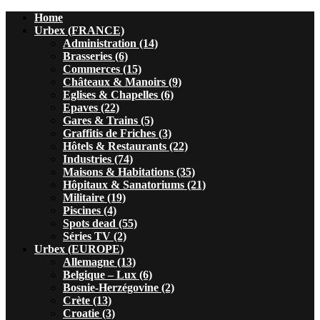
Home
Urbex (FRANCE)
Administration (14)
Brasseries (6)
Commerces (15)
Châteaux & Manoirs (9)
Eglises & Chapelles (6)
Epaves (22)
Gares & Trains (5)
Graffitis de Friches (3)
Hôtels & Restaurants (22)
Industries (74)
Maisons & Habitations (35)
Hôpitaux & Sanatoriums (21)
Militaire (19)
Piscines (4)
Spots dead (55)
Séries TV (2)
Urbex (EUROPE)
Allemagne (13)
Belgique – Lux (6)
Bosnie-Herzégovine (2)
Crète (13)
Croatie (3)