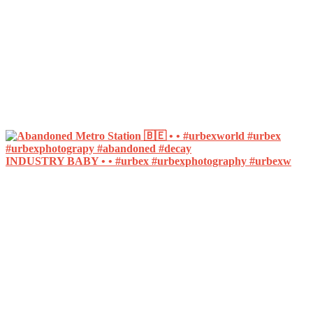
INDUSTRY BABY • • #urbex #urbexphotography #urbexw