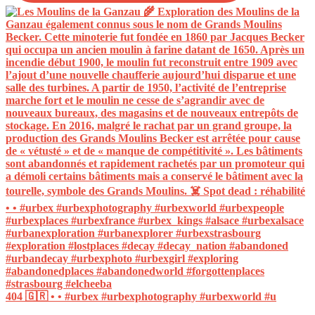
404 🇬🇷 • • #urbex #urbexphotography #urbexworld #u