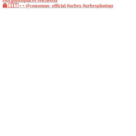
👻 🇮🇹 • • @consonno_official #urbex #urbexphotogr