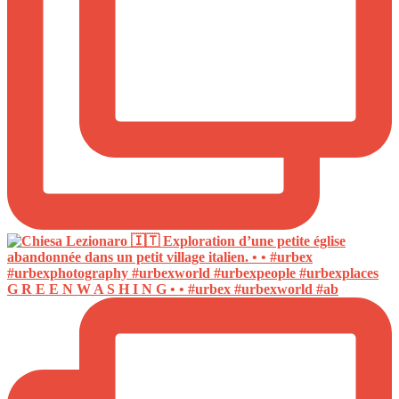
G R E E N W A S H I N G • • #urbex #urbexworld #ab