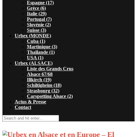
Espagne (17)
Grèce (6)
Italie (29)
Portugal (7)
Slovénie (2)
Suisse (3)
Urbex (MONDE)
Cuba (1)
Martinique (3)
Thaïlande (1)
USA (1)
Urbex (ALSACE)
Liste des Grands Crus
Alsace 67/68
Illkirch (19)
Schiltigheim (18)
Strasbourg (32)
Carspotting Alsace (2)
Actus & Presse
Contact