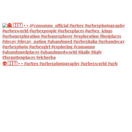
👽 🇮🇹 • • #urbex #urbexphotography #urbexworld #urb