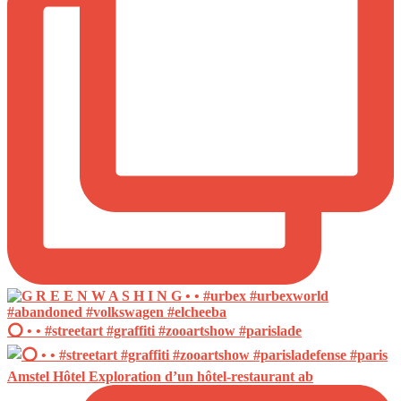
⭕️ • • #streetart #graffiti #zooartshow #parislade
Amstel Hôtel Exploration d’un hôtel-restaurant ab