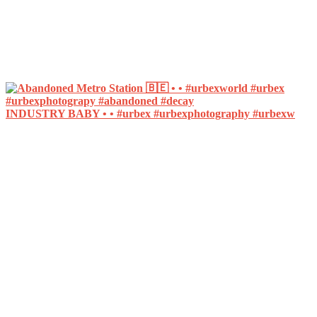
INDUSTRY BABY • • #urbex #urbexphotography #urbexw