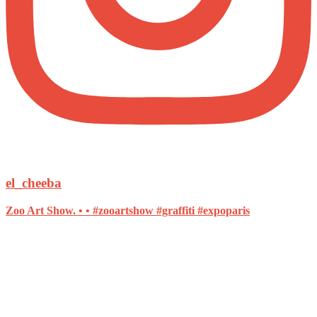
el_cheeba
Zoo Art Show. • • #zooartshow #graffiti #expoparis