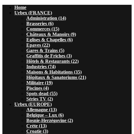
Home
Urbex (FRANCE)
Administration (14)
Brasseries (6)
Commerces (15)
Châteaux & Manoirs (9)
Eglises & Chapelles (6)
Epaves (22)
Gares & Trains (5)
Graffitis de Friches (3)
Hôtels & Restaurants (22)
Industries (74)
Maisons & Habitations (35)
Hôpitaux & Sanatoriums (21)
Militaire (19)
Piscines (4)
Spots dead (55)
Séries TV (2)
Urbex (EUROPE)
Allemagne (13)
Belgique – Lux (6)
Bosnie-Herzégovine (2)
Crète (13)
Croatie (3)