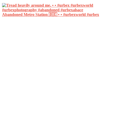
Abandoned Metro Station 🇧🇪 • • #urbexworld #urbex