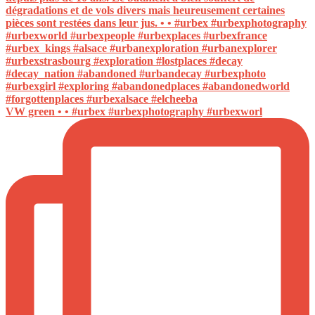
VW green • • #urbex #urbexphotography #urbexworl