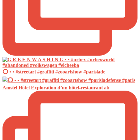
⭕️ • • #streetart #graffiti #zooartshow #parislade
Amstel Hôtel Exploration d’un hôtel-restaurant ab