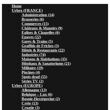
Home
Urbex (FRANCE)
Administration (14)
Brasseries (6)
Commerces (15)
Châteaux & Manoirs (9)
Eglises & Chapelles (6)
Epaves (22)
Gares & Trains (5)
Graffitis de Friches (3)
Hôtels & Restaurants (22)
Industries (74)
Maisons & Habitations (35)
Hôpitaux & Sanatoriums (21)
Militaire (19)
Piscines (4)
Spots dead (55)
Séries TV (2)
Urbex (EUROPE)
Allemagne (13)
Belgique – Lux (6)
Bosnie-Herzégovine (2)
Crète (13)
Croatie (3)