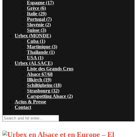
Espagne (17)
Grèce (6)
Italie (29)
Portugal (7)
Slovénie (2)
Suisse (3)
Urbex (MONDE)
Cuba (1)
Martinique (3)
Thaïlande (1)
USA (1)
Urbex (ALSACE)
Liste des Grands Crus
Alsace 67/68
Illkirch (19)
Schiltigheim (18)
Strasbourg (32)
Carspotting Alsace (2)
Actus & Presse
Contact