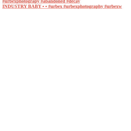
INDUSTRY BABY • • #urbex #urbexphotography #urbexw