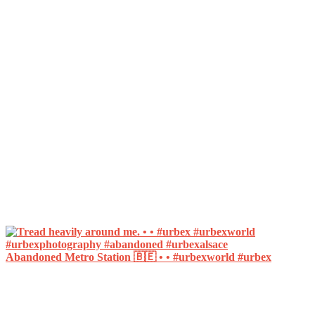
Abandoned Metro Station 🇧🇪 • • #urbexworld #urbex