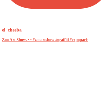
el_cheeba
Zoo Art Show. • • #zooartshow #graffiti #expoparis