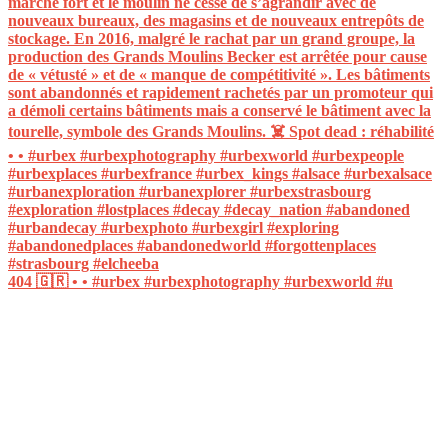
404 🇬🇷 • • #urbex #urbexphotography #urbexworld #u