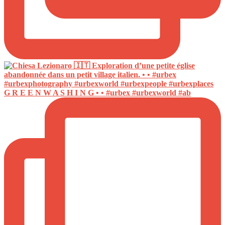
G R E E N W A S H I N G • • #urbex #urbexworld #ab