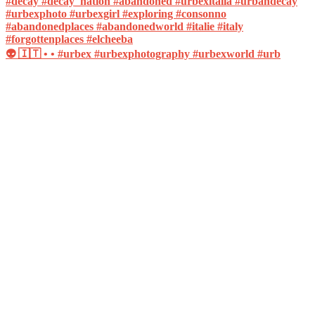
👽 🇮🇹 • • #urbex #urbexphotography #urbexworld #urb