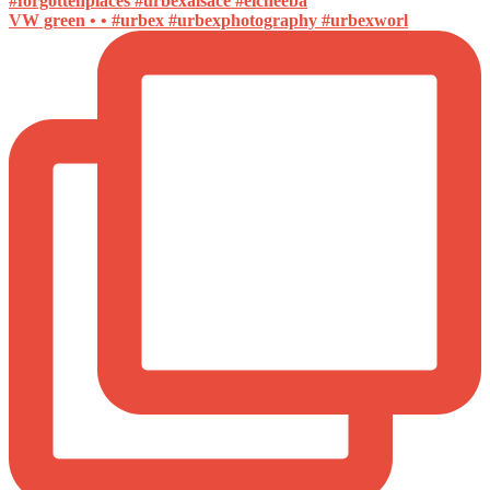
VW green • • #urbex #urbexphotography #urbexworl