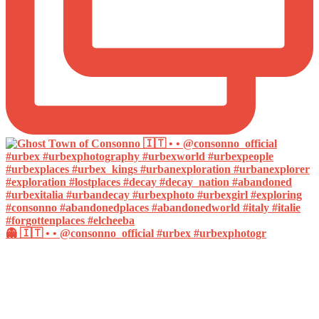
👻 🇮🇹 • • @consonno_official #urbex #urbexphotogr