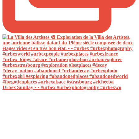
Urbex Sunday • • #urbex #urbexphotography #urbexwo