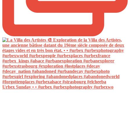
Urbex Sunday • • #urbex #urbexphotography #urbexwo