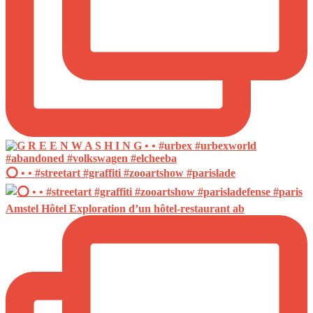
⭕️ • • #streetart #graffiti #zooartshow #parislade
Amstel Hôtel Exploration d’un hôtel-restaurant ab