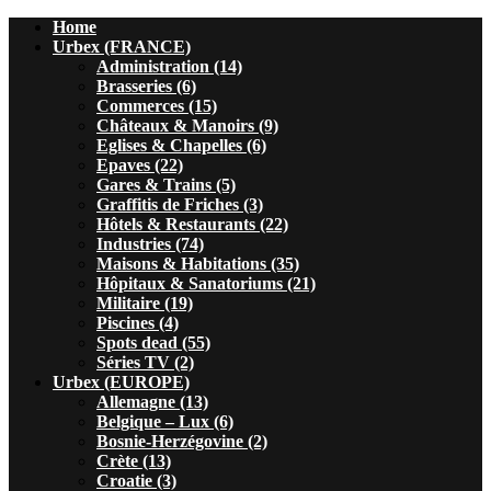
Home
Urbex (FRANCE)
Administration (14)
Brasseries (6)
Commerces (15)
Châteaux & Manoirs (9)
Eglises & Chapelles (6)
Epaves (22)
Gares & Trains (5)
Graffitis de Friches (3)
Hôtels & Restaurants (22)
Industries (74)
Maisons & Habitations (35)
Hôpitaux & Sanatoriums (21)
Militaire (19)
Piscines (4)
Spots dead (55)
Séries TV (2)
Urbex (EUROPE)
Allemagne (13)
Belgique – Lux (6)
Bosnie-Herzégovine (2)
Crète (13)
Croatie (3)