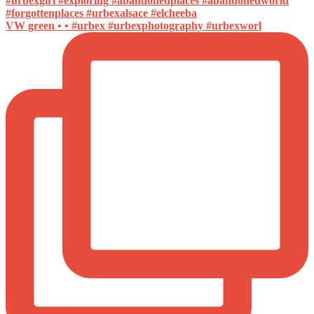
VW green • • #urbex #urbexphotography #urbexworl