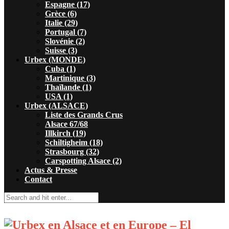
Espagne (17)
Grèce (6)
Italie (29)
Portugal (7)
Slovénie (2)
Suisse (3)
Urbex (MONDE)
Cuba (1)
Martinique (3)
Thaïlande (1)
USA (1)
Urbex (ALSACE)
Liste des Grands Crus
Alsace 67/68
Illkirch (19)
Schiltigheim (18)
Strasbourg (32)
Carspotting Alsace (2)
Actus & Presse
Contact