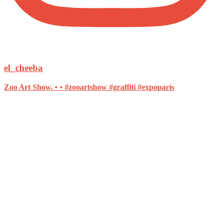
el_cheeba
Zoo Art Show. • • #zooartshow #graffiti #expoparis