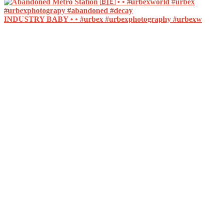
INDUSTRY BABY • • #urbex #urbexphotography #urbexw