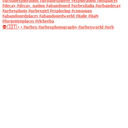
👽 🇮🇹 • • #urbex #urbexphotography #urbexworld #urb