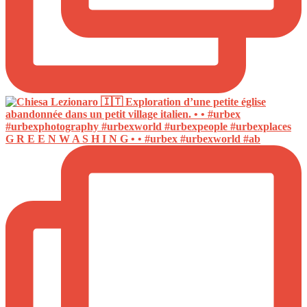
G R E E N W A S H I N G • • #urbex #urbexworld #ab