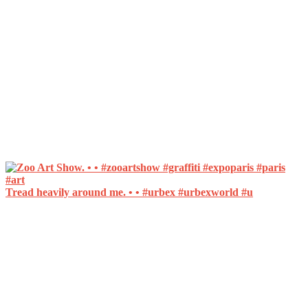
Tread heavily around me. • • #urbex #urbexworld #u