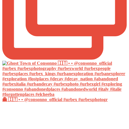
👻 🇮🇹 • • @consonno_official #urbex #urbexphotogr