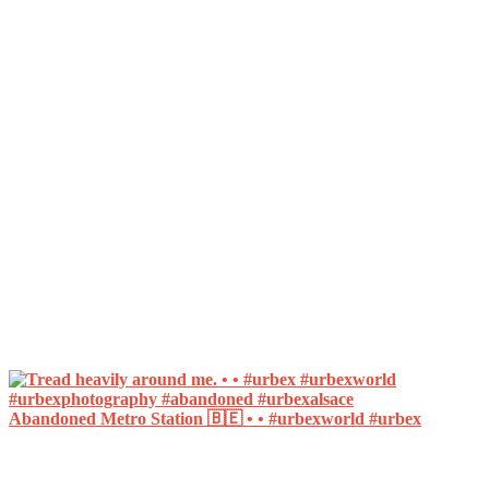
Abandoned Metro Station 🇧🇪 • • #urbexworld #urbex