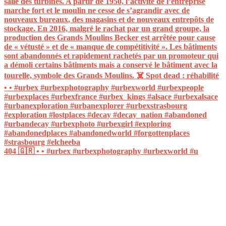
404 🇬🇷 • • #urbex #urbexphotography #urbexworld #u