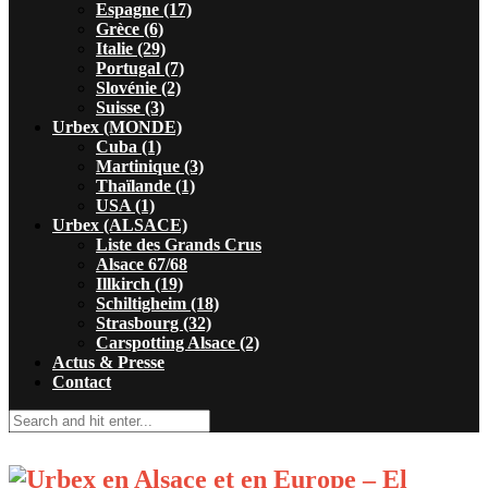
Espagne (17)
Grèce (6)
Italie (29)
Portugal (7)
Slovénie (2)
Suisse (3)
Urbex (MONDE)
Cuba (1)
Martinique (3)
Thaïlande (1)
USA (1)
Urbex (ALSACE)
Liste des Grands Crus
Alsace 67/68
Illkirch (19)
Schiltigheim (18)
Strasbourg (32)
Carspotting Alsace (2)
Actus & Presse
Contact