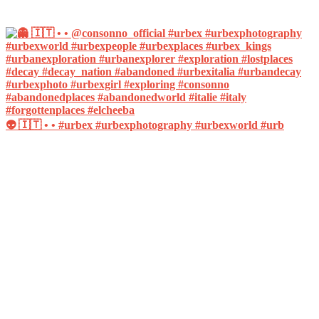
👽 🇮🇹 • • #urbex #urbexphotography #urbexworld #urb