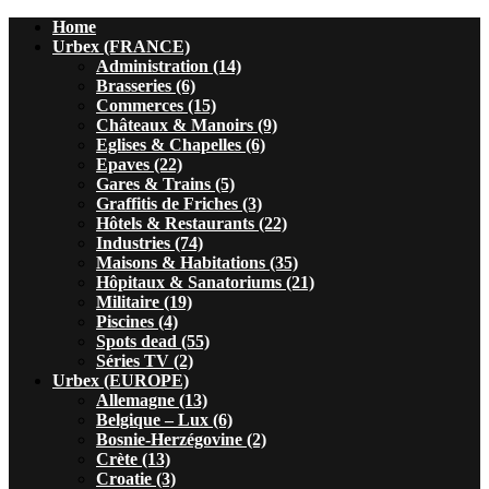
Home
Urbex (FRANCE)
Administration (14)
Brasseries (6)
Commerces (15)
Châteaux & Manoirs (9)
Eglises & Chapelles (6)
Epaves (22)
Gares & Trains (5)
Graffitis de Friches (3)
Hôtels & Restaurants (22)
Industries (74)
Maisons & Habitations (35)
Hôpitaux & Sanatoriums (21)
Militaire (19)
Piscines (4)
Spots dead (55)
Séries TV (2)
Urbex (EUROPE)
Allemagne (13)
Belgique – Lux (6)
Bosnie-Herzégovine (2)
Crète (13)
Croatie (3)