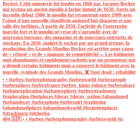
404 🇬🇷 • • #urbex #urbexphotography #urbexworld #u