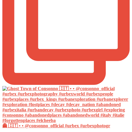
👻 🇮🇹 • • @consonno_official #urbex #urbexphotogr