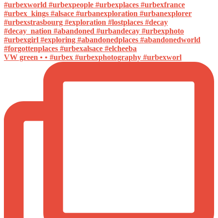
VW green • • #urbex #urbexphotography #urbexworl