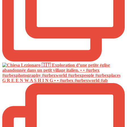
G R E E N W A S H I N G • • #urbex #urbexworld #ab