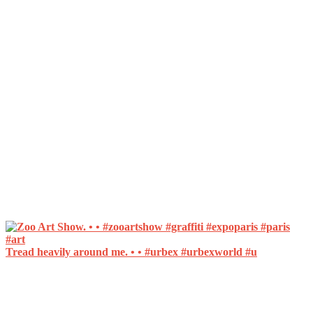
Tread heavily around me. • • #urbex #urbexworld #u