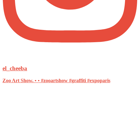
el_cheeba
Zoo Art Show. • • #zooartshow #graffiti #expoparis