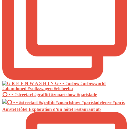
⭕️ • • #streetart #graffiti #zooartshow #parislade
Amstel Hôtel Exploration d’un hôtel-restaurant ab