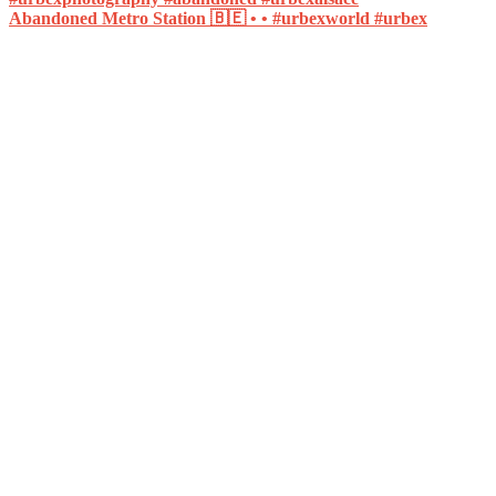
Abandoned Metro Station 🇧🇪 • • #urbexworld #urbex