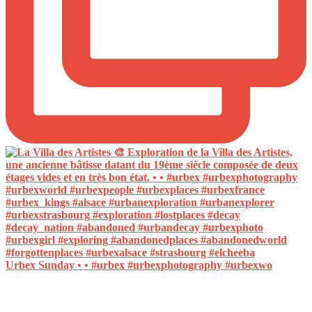
Urbex Sunday • • #urbex #urbexphotography #urbexwo