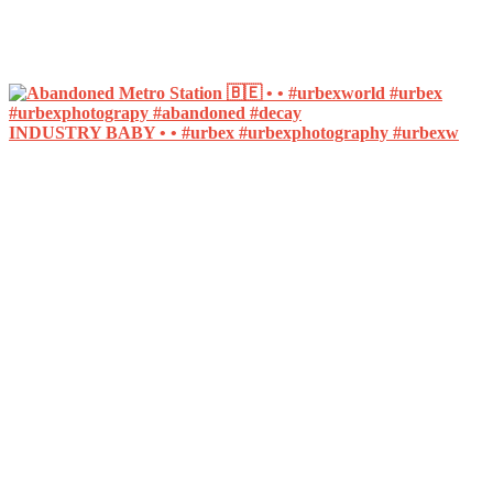
INDUSTRY BABY • • #urbex #urbexphotography #urbexw