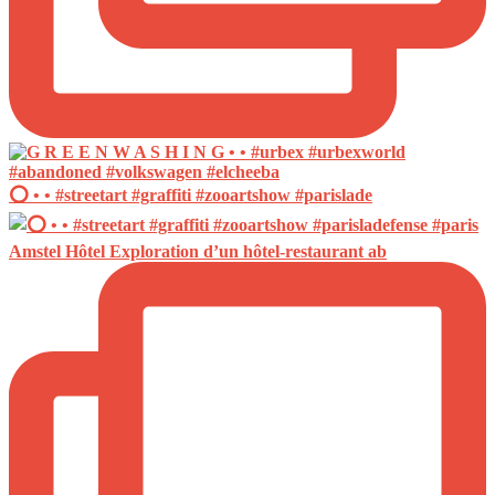
⭕️ • • #streetart #graffiti #zooartshow #parislade
Amstel Hôtel Exploration d’un hôtel-restaurant ab