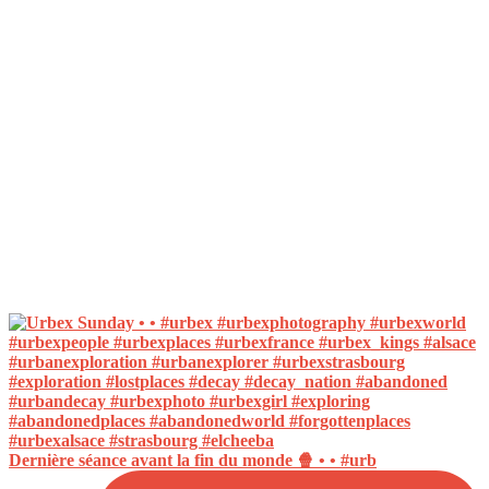
Dernière séance avant la fin du monde 🍿 • • #urb