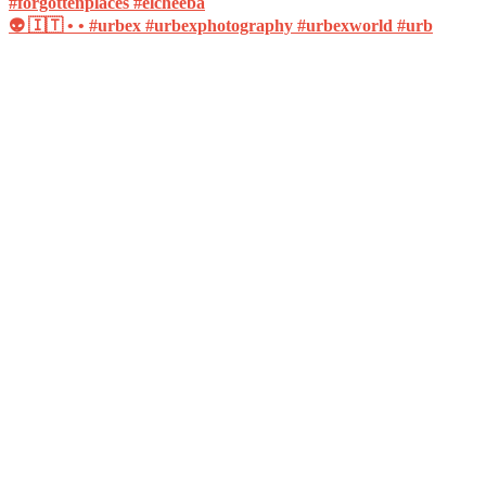
👽 🇮🇹 • • #urbex #urbexphotography #urbexworld #urb