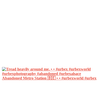
Abandoned Metro Station 🇧🇪 • • #urbexworld #urbex