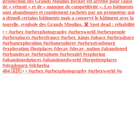
404 🇬🇷 • • #urbex #urbexphotography #urbexworld #u