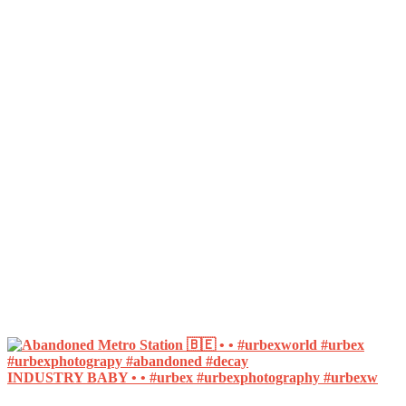
INDUSTRY BABY • • #urbex #urbexphotography #urbexw