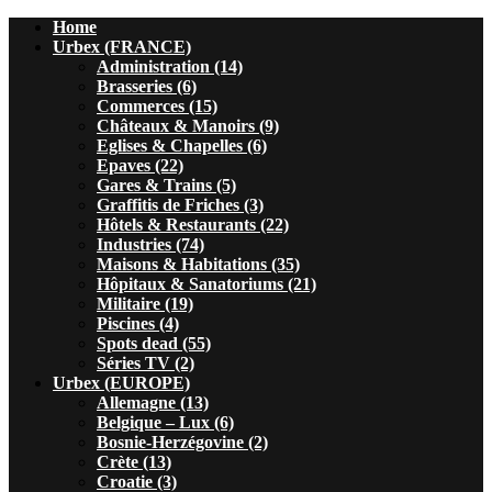
Home
Urbex (FRANCE)
Administration (14)
Brasseries (6)
Commerces (15)
Châteaux & Manoirs (9)
Eglises & Chapelles (6)
Epaves (22)
Gares & Trains (5)
Graffitis de Friches (3)
Hôtels & Restaurants (22)
Industries (74)
Maisons & Habitations (35)
Hôpitaux & Sanatoriums (21)
Militaire (19)
Piscines (4)
Spots dead (55)
Séries TV (2)
Urbex (EUROPE)
Allemagne (13)
Belgique – Lux (6)
Bosnie-Herzégovine (2)
Crète (13)
Croatie (3)