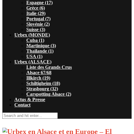
Espagne (17)
Grèce (6)
Italie (29)
Portugal (7)
Slovénie (2)
Suisse (3)
Urbex (MONDE)
Cuba (1)
Martinique (3)
Thaïlande (1)
USA (1)
Urbex (ALSACE)
Liste des Grands Crus
Alsace 67/68
Illkirch (19)
Schiltigheim (18)
Strasbourg (32)
Carspotting Alsace (2)
Actus & Presse
Contact