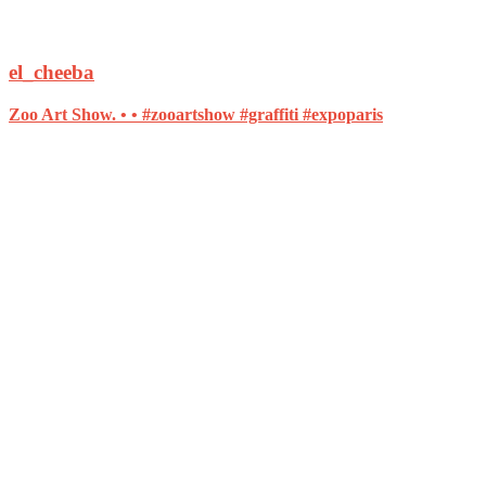
el_cheeba
Zoo Art Show. • • #zooartshow #graffiti #expoparis