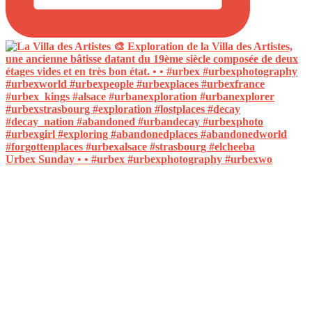
Urbex Sunday • • #urbex #urbexphotography #urbexwo