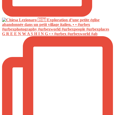
G R E E N W A S H I N G • • #urbex #urbexworld #ab