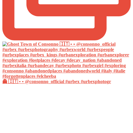
👻 🇮🇹 • • @consonno_official #urbex #urbexphotogr