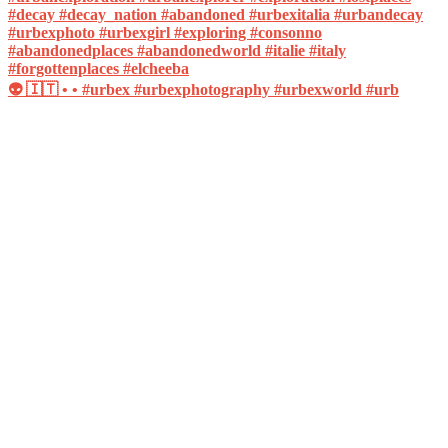
👽 🇮🇹 • • #urbex #urbexphotography #urbexworld #urb