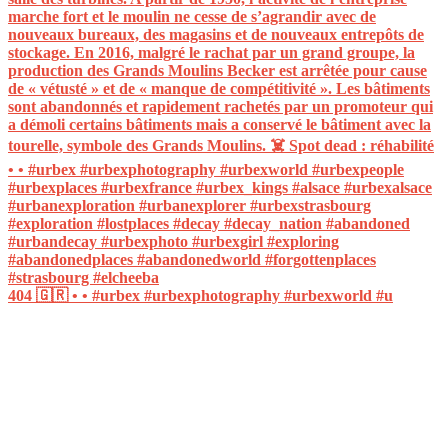
404 🇬🇷 • • #urbex #urbexphotography #urbexworld #u