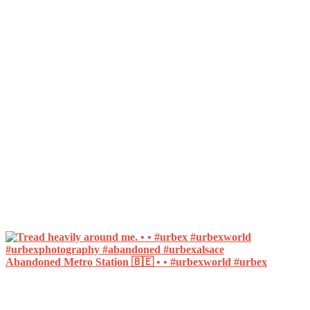
Abandoned Metro Station 🇧🇪 • • #urbexworld #urbex