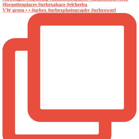
VW green • • #urbex #urbexphotography #urbexworl