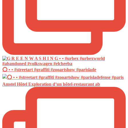
⭕️ • • #streetart #graffiti #zooartshow #parislade
Amstel Hôtel Exploration d’un hôtel-restaurant ab