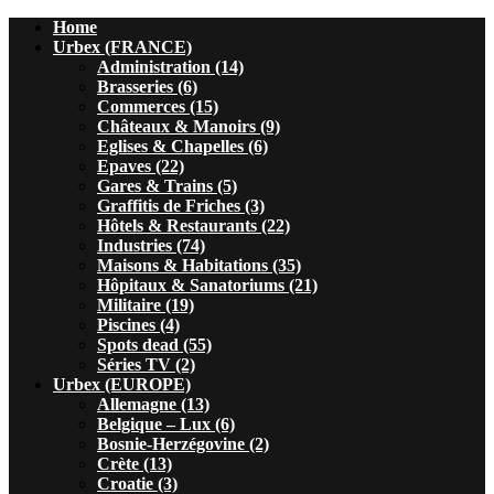
Home
Urbex (FRANCE)
Administration (14)
Brasseries (6)
Commerces (15)
Châteaux & Manoirs (9)
Eglises & Chapelles (6)
Epaves (22)
Gares & Trains (5)
Graffitis de Friches (3)
Hôtels & Restaurants (22)
Industries (74)
Maisons & Habitations (35)
Hôpitaux & Sanatoriums (21)
Militaire (19)
Piscines (4)
Spots dead (55)
Séries TV (2)
Urbex (EUROPE)
Allemagne (13)
Belgique – Lux (6)
Bosnie-Herzégovine (2)
Crète (13)
Croatie (3)