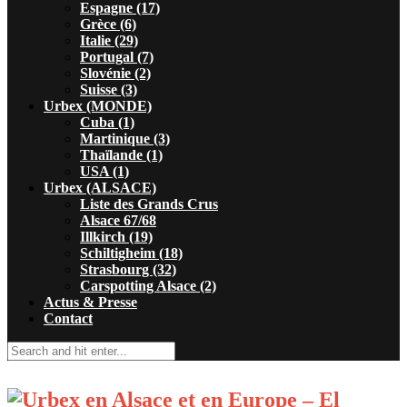
Espagne (17)
Grèce (6)
Italie (29)
Portugal (7)
Slovénie (2)
Suisse (3)
Urbex (MONDE)
Cuba (1)
Martinique (3)
Thaïlande (1)
USA (1)
Urbex (ALSACE)
Liste des Grands Crus
Alsace 67/68
Illkirch (19)
Schiltigheim (18)
Strasbourg (32)
Carspotting Alsace (2)
Actus & Presse
Contact