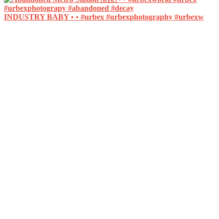
INDUSTRY BABY • • #urbex #urbexphotography #urbexw