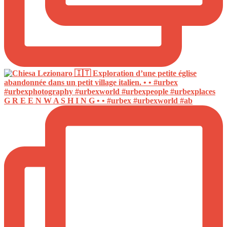
G R E E N W A S H I N G • • #urbex #urbexworld #ab