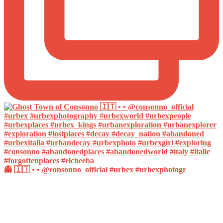
👻 🇮🇹 • • @consonno_official #urbex #urbexphotogr