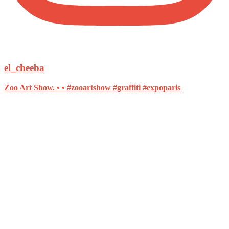
el_cheeba
Zoo Art Show. • • #zooartshow #graffiti #expoparis