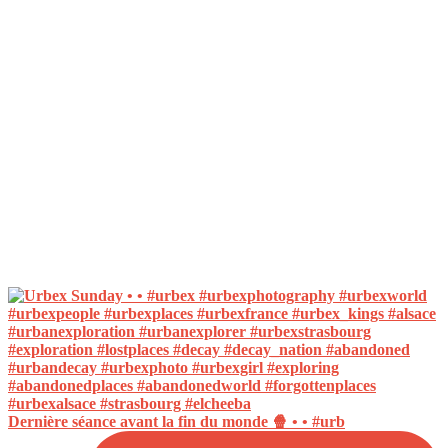
Dernière séance avant la fin du monde 🍿 • • #urb