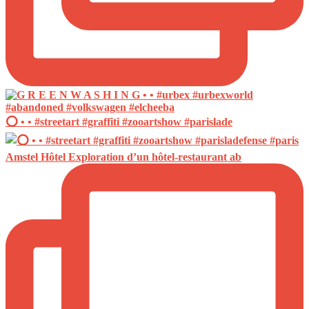
⭕️ • • #streetart #graffiti #zooartshow #parislade
Amstel Hôtel Exploration d’un hôtel-restaurant ab