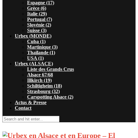
Espagne (17)
Grèce (6)
Italie (29)
Portugal (7)
Slovénie (2)
Suisse (3)
Urbex (MONDE)
Cuba (1)
Martinique (3)
Thaïlande (1)
USA (1)
Urbex (ALSACE)
Liste des Grands Crus
Alsace 67/68
Illkirch (19)
Schiltigheim (18)
Strasbourg (32)
Carspotting Alsace (2)
Actus & Presse
Contact