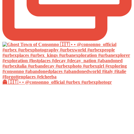
👻 🇮🇹 • • @consonno_official #urbex #urbexphotogr