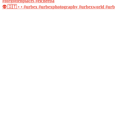
👽 🇮🇹 • • #urbex #urbexphotography #urbexworld #urb