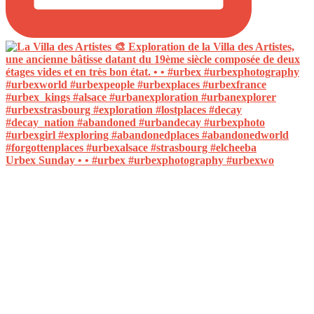
Urbex Sunday • • #urbex #urbexphotography #urbexwo