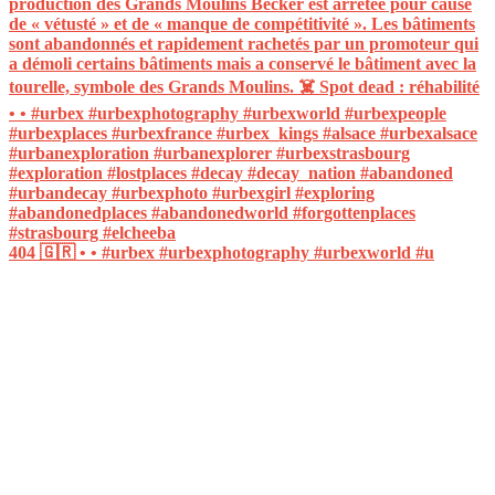
404 🇬🇷 • • #urbex #urbexphotography #urbexworld #u