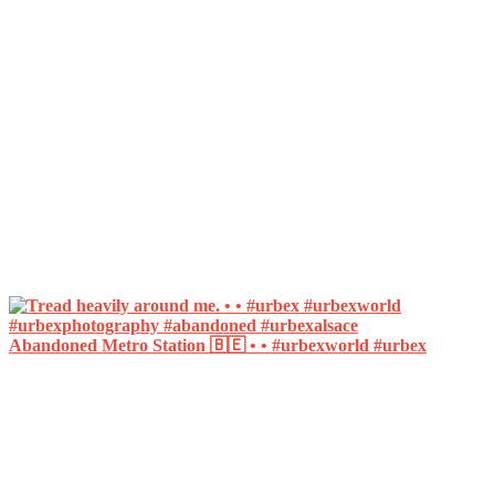
Abandoned Metro Station 🇧🇪 • • #urbexworld #urbex