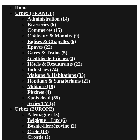
Home
Urbex (FRANCE)
Administration (14)
Brasseries (6)
Commerces (15)
Châteaux & Manoirs (9)
Eglises & Chapelles (6)
Epaves (22)
Gares & Trains (5)
Graffitis de Friches (3)
Hôtels & Restaurants (22)
Industries (74)
Maisons & Habitations (35)
Hôpitaux & Sanatoriums (21)
Militaire (19)
Piscines (4)
Spots dead (55)
Séries TV (2)
Urbex (EUROPE)
Allemagne (13)
Belgique – Lux (6)
Bosnie-Herzégovine (2)
Crète (13)
Croatie (3)