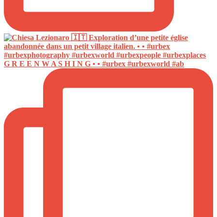
G R E E N W A S H I N G • • #urbex #urbexworld #ab