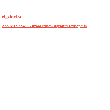
el_cheeba
Zoo Art Show. • • #zooartshow #graffiti #expoparis