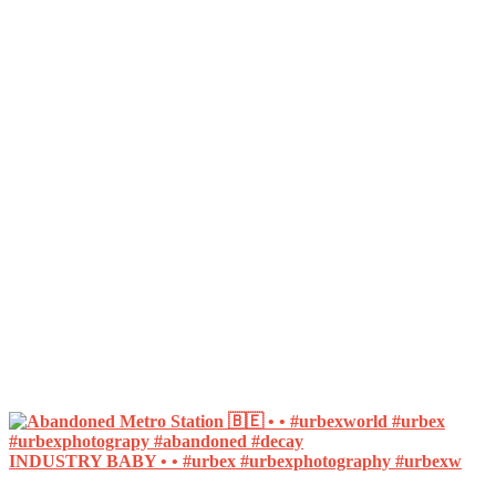
INDUSTRY BABY • • #urbex #urbexphotography #urbexw